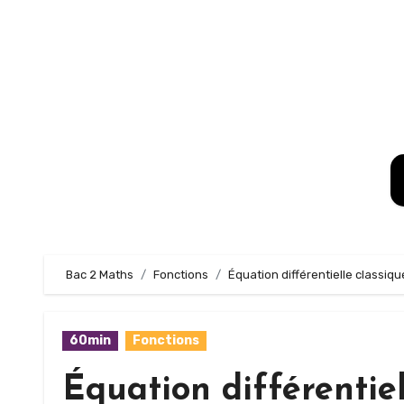
Skip
to
content
Bac 2 Maths
Fonctions
Équation différentielle classiqu
60min
Fonctions
Équation différentiel